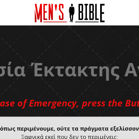
ία Έκτακτης 
case of Emergency, press the Bu
 όπως περιμένουμε, ούτε τα πράγματα εξελίσσον
Ξαφνικά εκεί που δεν το περιμένεις: