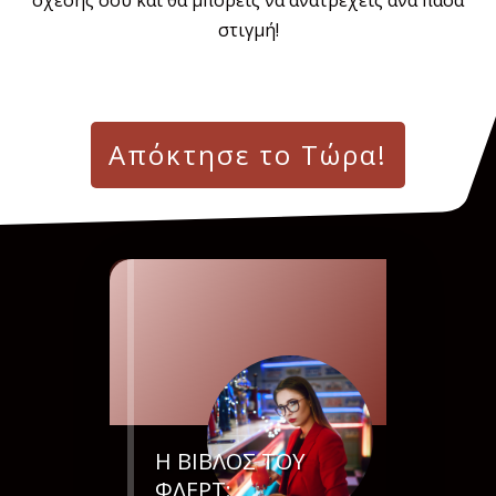
στιγμή!
Απόκτησε το Τώρα!
Η ΒΙΒΛΟΣ ΤΟΥ
ΦΛΕΡΤ: