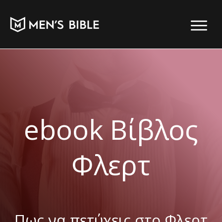
ebook Βίβλος
Φλερτ
Πως να πετύχεις στο Φλερτ