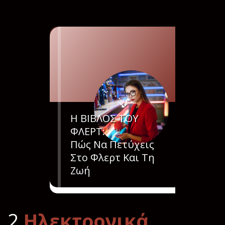
Η ΒΙΒΛΟΣ ΤΟΥ
ΦΛΕΡΤ:
Πώς Να Πετύχεις
Στο Φλερτ Και Τη
Ζωή
2
Ηλεκτρονικά