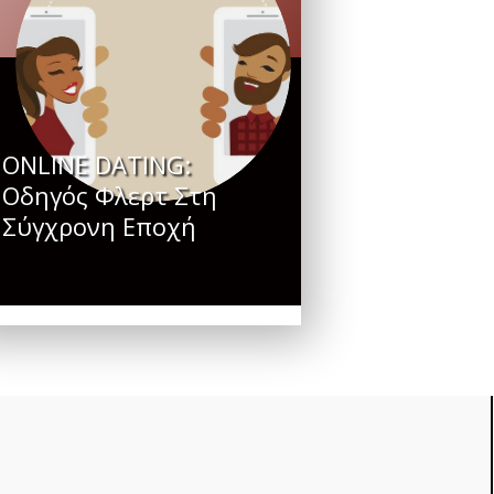
ONLINE DATING:
Οδηγός Φλερτ Στη
Σύγχρονη Εποχή