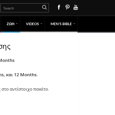
ΖΩΗ
VIDEOS
MEN’S BIBLE
σης
 Months
s, και 12 Months.
 στο αντίστοιχο πακέτο.