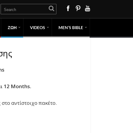
ΖΩΗ
VIDEOS
MEN’S BIBLE
σης
hs
ι 12 Months.
 στο αντίστοιχο πακέτο.