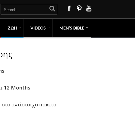
ΖΩΗ
VIDEOS
MEN’S BIBLE
σης
hs
ι 12 Months.
 στο αντίστοιχο πακέτο.