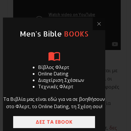
Men's Bible
BOOKS
Βίβλος Φλερτ
Το φλερτ είναι κάτι που πρέπει να γίνεται με
Online Dating
σεβασμό ώστε να το απολαμβάνουν και οι
Διαχείριση Σχέσεων
δύο. Πρόσεξε λοιπόν αυτές τις συμπεριφορές
Τεχνικές Φλερτ
που σε κάνουν να δείχνεις creepy και
Τα Βιβλία μας είναι εδώ για να σε βοηθήσουν
περίεργος και σαμποτάρουν την επιτυχία
στο Φλερτ, το Online Dating, τη Σχέση σου!
σου.
ΔΕΣ ΤΑ EBOOK
Για να μάθεις όλα τα μυστικά του Φλερτ,
δες