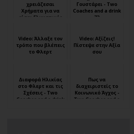
χρειάζεσαι
Γουστάρει - Two
Χρήματα για να
Coaches and a drink
είσαι Ελκυστικός
73
Video: Άλλαξε τον
Video: Αξίζεις!
τρόπο που βλέπεις
Πίστεψε στην Αξία
το Φλερτ
σου
Διαφορά Ηλικίας
Πως να
στο Φλερτ και τις
διαχειριστείς το
Σχέσεις - Two
Κοινωνικό Άγχος -
Coaches and a drink
Two Coaches and a
66
drink 74