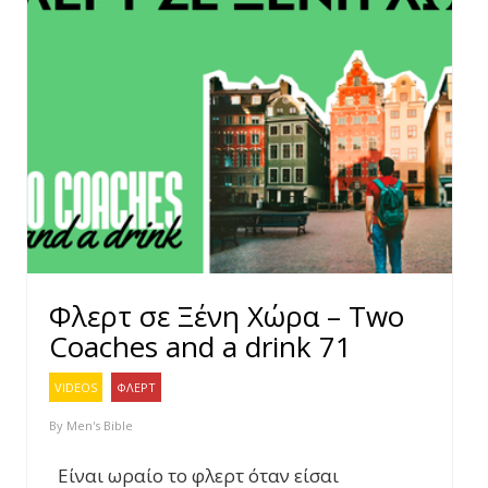
Φλερτ σε Ξένη Χώρα – Two
Coaches and a drink 71
VIDEOS
ΦΛΕΡΤ
By
Men's Bible
Είναι ωραίο το φλερτ όταν είσαι