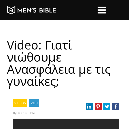
Video: Γιατί
νιώθουμε
Ανασφάλεια με τις
γυναίκες;
VIDEOS
ΖΩΗ
By
Men's Bible