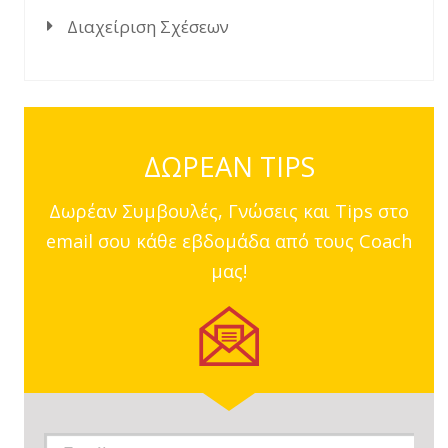
Διαχείριση Σχέσεων
ΔΩΡΕΑΝ TIPS
Δωρέαν Συμβουλές, Γνώσεις και Tips στο
email σου κάθε εβδομάδα από τους Coach
μας!