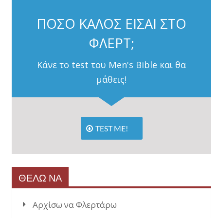
ΠΟΣΟ ΚΑΛΟΣ ΕΙΣΑΙ ΣΤΟ
ΦΛΕΡΤ;
Κάνε το test του Men's Bible και θα
μάθεις!
TEST ME!
ΘΕΛΩ ΝΑ
Αρχίσω να Φλερτάρω