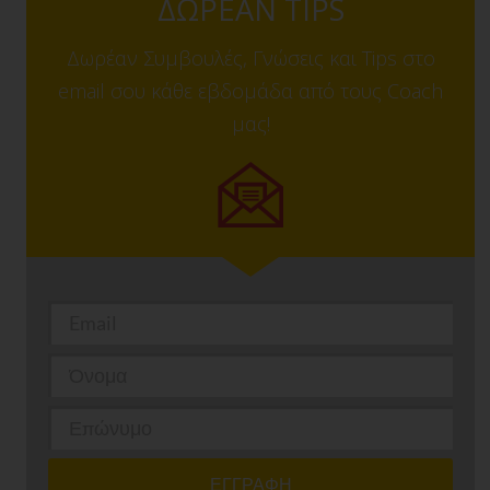
ΔΩΡΕΑΝ TIPS
Δωρέαν Συμβουλές, Γνώσεις και Tips στο
email σου κάθε εβδομάδα από τους Coach
μας!