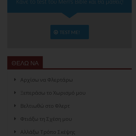
Κάνε το test του Men's Bible και θα μάθεις!
TEST ME!
ΘΕΛΩ ΝΑ
Αρχίσω να Φλερτάρω
Ξεπεράσω το Χωρισμό μου
Βελτιωθώ στο Φλερτ
Φτιάξω τη Σχέση μου
Αλλάξω Τρόπο Σκέψης