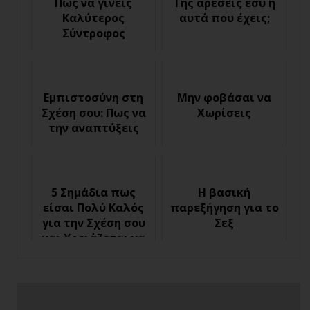
Πώς να γίνεις
Της αρέσεις εσύ ή
Καλύτερος
αυτά που έχεις;
Σύντροφος
Εμπιστοσύνη στη
Μην φοβάσαι να
Σχέση σου: Πως να
Χωρίσεις
την αναπτύξεις
5 Σημάδια πως
Η βασική
είσαι Πολύ Καλός
παρεξήγηση για το
για την Σχέση σου
Σεξ
και Χρειάζεται να
Αναζητήσεις κάτι
Καλύτερο