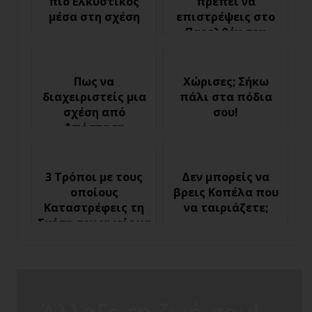
πιο Ελκυστικός
πρέπει να
μέσα στη σχέση
επιστρέψεις στο
Παρελθόν σου
Πως να
Χώρισες; Σήκω
διαχειριστείς μια
πάλι στα πόδια
σχέση από
σου!
Απόσταση
3 Τρόποι με τους
Δεν μπορείς να
οποίους
βρεις Κοπέλα που
Καταστρέφεις τη
να ταιριάζετε;
Σχέση σου χωρίς να
το Ξέρεις