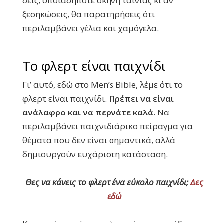
δεις, οποιαδήποτε σκηνή ταινίας κι αν
ξεσηκώσεις, θα παρατηρήσεις ότι
περιλαμβάνει γέλια και χαμόγελα.
Το φλερτ είναι παιχνίδι
Γι’ αυτό, εδώ στο Men’s Bible, λέμε ότι το
φλερτ είναι παιχνίδι.
Πρέπει να είναι
ανάλαφρο και να περνάτε καλά.
Να
περιλαμβάνει παιχνιδιάρικο πείραγμα για
θέματα που δεν είναι σημαντικά, αλλά
δημιουργούν ευχάριστη κατάσταση.
Θες να κάνεις το φλερτ ένα εύκολο παιχνίδι;
Δες
εδώ