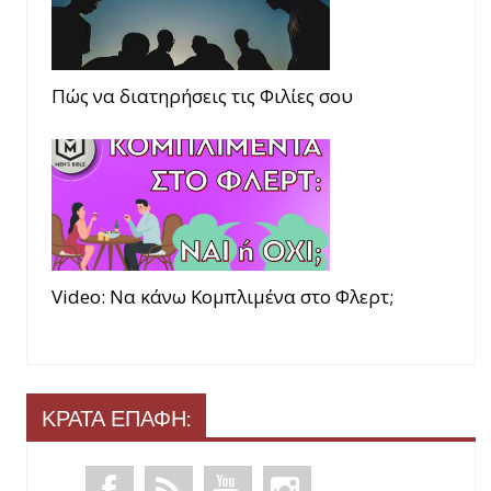
Πώς να διατηρήσεις τις Φιλίες σου
Video: Να κάνω Κομπλιμένα στο Φλερτ;
ΚΡΑΤΑ ΕΠΑΦΗ: