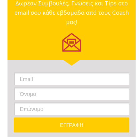
Δωρέαν Συμβουλές, Γνώσεις και Tips στο
email σου κάθε εβδομάδα από τους Coach
μας!