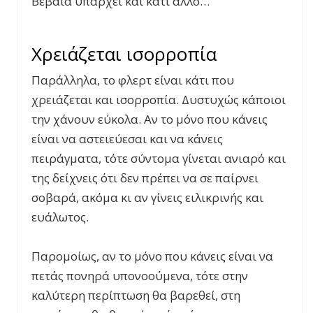
Βέβαια υπάρχει και κάτι άλλο…
Χρειάζεται ισορροπία
Παράλληλα, το φλερτ είναι κάτι που
χρειάζεται και ισορροπία. Δυστυχώς κάποιοι
την χάνουν εύκολα. Αν το μόνο που κάνεις
είναι να αστειεύεσαι και να κάνεις
πειράγματα, τότε σύντομα γίνεται ανιαρό και
της δείχνεις ότι δεν πρέπει να σε παίρνει
σοβαρά, ακόμα κι αν γίνεις ειλικρινής και
ευάλωτος.
Παρομοίως, αν το μόνο που κάνεις είναι να
πετάς πονηρά υπονοούμενα, τότε στην
καλύτερη περίπτωση θα βαρεθεί, στη