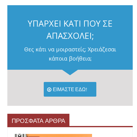
ΥΠΑΡΧΕΙ ΚΑΤΙ ΠΟΥ ΣΕ
ΑΠΑΣΧΟΛΕΙ;
Θες κάτι να μοιραστείς; Χρειάζεσαι
κάποια βοήθεια;
ΕΙΜΑΣΤΕ ΕΔΩ!
ΠΡΟΣΦΑΤΑ ΑΡΘΡΑ