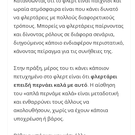
Κατανοώντας ότι το φλερτ είναι παιχνίδι και
ωραία ατμόσφαιρα είναι που κάνει δυνατό
να φλερτάρεις με πολλούς διαφορετικούς
τρόπους. Μπορείς να φλερτάρεις παίρνοντας
και δίνοντας ρόλους σε διάφορα σενάρια,
διηγούμενος κάποιο ενδιαφέρον περιστατικό,
κάνοντας πείραγμα για τις συνήθειες της.
Στην πράξη, μέρος του τι κάνει κάποιον
πετυχημένο στο φλερτ είναι ότι
φλερτάρει
επειδή περνάει καλά με αυτό
. Η αίσθηση
του «απλά περνάμε καλά» είναι μεταδοτική
και ενθαρρύνει τους άλλους να
ακολουθήσουν, χωρίς να έχουν κάποια
υποχρέωση ή βάρος.