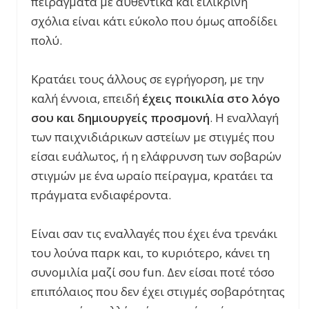
πειράγματα με αυθεντικά και ειλικρινή
σχόλια είναι κάτι εύκολο που όμως αποδίδει
πολύ.
Κρατάει τους άλλους σε εγρήγορση, με την
καλή έννοια, επειδή
έχεις ποικιλία στο λόγο
σου και δημιουργείς προσμονή
. Η εναλλαγή
των παιχνιδιάρικων αστείων με στιγμές που
είσαι ευάλωτος, ή η ελάφρυνση των σοβαρών
στιγμών με ένα ωραίο πείραγμα, κρατάει τα
πράγματα ενδιαφέροντα.
Είναι σαν τις εναλλαγές που έχει ένα τρενάκι
του λούνα παρκ και, το κυριότερο, κάνει τη
συνομιλία μαζί σου fun. Δεν είσαι ποτέ τόσο
επιπόλαιος που δεν έχει στιγμές σοβαρότητας