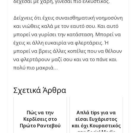
δέχεσαι με χάρη, γίνεσαι πιο ελκυστικός.
Δείχνεις ότι έχεις συναισθηματική νοημοσύνη
και νιώθεις καλά με τον εαυτό σου. Και αυτό
μπορεί να γυρίσει την κατάσταση. Μπορεί να
έχεις κι άλλη ευκαιρία να φλερτάρεις. Ή
μπορεί να βρεις άλλες κοπέλες που να θέλουν
να φλερτάρουν μαζί σου και να το πάνε και
πολύ πιο μακριά…
Σχετικά Άρθρα
Πώς να την
Απλά tips για να
Κερδίσεις στο
είσαι Ευχάριστος
Πρώτο Ραντεβού
και όχι Κουραστικός
στα Social Media