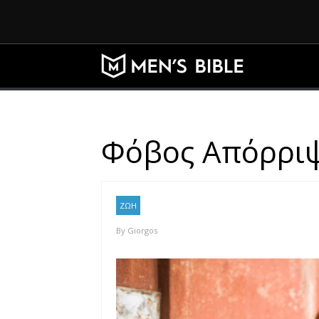
Φόβος Απόρριψη
ΖΩΗ
By
Giorgos