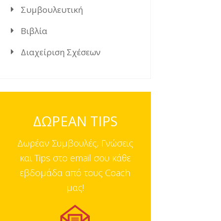
Συμβουλευτική
Βιβλία
Διαχείριση Σχέσεων
ΔΩΡΕΑΝ TIPS
Δωρέαν Συμβουλές, Γνώσεις
και Tips στο email σου κάθε
εβδομάδα από τους Coach
μας!