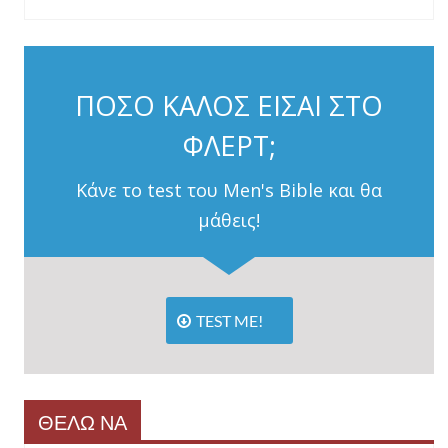
ΠΟΣΟ ΚΑΛΟΣ ΕΙΣΑΙ ΣΤΟ
ΦΛΕΡΤ;
Κάνε το test του Men's Bible και θα
μάθεις!
TEST ME!
ΘΕΛΩ ΝΑ