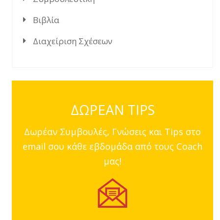
Βιβλία
Διαχείριση Σχέσεων
ΔΩΡΕΑΝ TIPS
Δωρέαν Συμβουλές, Γνώσεις και Tips στο
email σου κάθε εβδομάδα από τους Coach
μας!