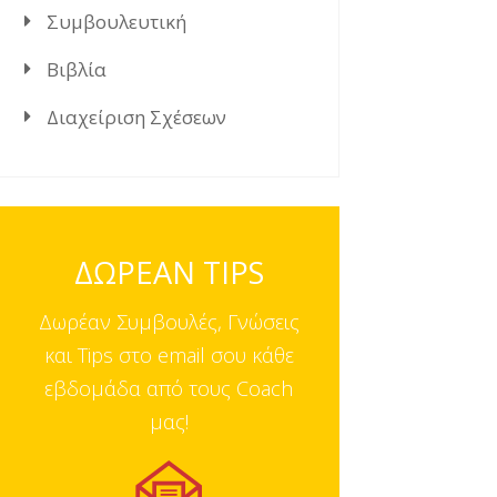
Συμβουλευτική
Βιβλία
Διαχείριση Σχέσεων
ΔΩΡΕΑΝ TIPS
Δωρέαν Συμβουλές, Γνώσεις
και Tips στο email σου κάθε
εβδομάδα από τους Coach
μας!