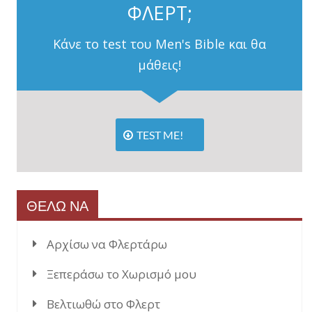
ΦΛΕΡΤ;
Κάνε το test του Men's Bible και θα
μάθεις!
TEST ME!
ΘΕΛΩ ΝΑ
Αρχίσω να Φλερτάρω
Ξεπεράσω το Χωρισμό μου
Βελτιωθώ στο Φλερτ