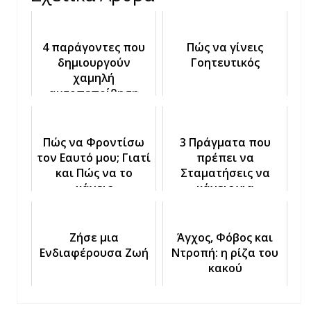
4 παράγοντες που
Πώς να γίνεις
δημιουργούν
Γοητευτικός
χαμηλή
αυτοπεποίθηση
Πώς να Φροντίσω
3 Πράγματα που
τον Εαυτό μου; Γιατί
πρέπει να
και Πώς να το
Σταματήσεις να
κάνεις
κάνεις για
βελτιώσεις τη Ζωή
σου
Ζήσε μια
Άγχος, Φόβος και
Ενδιαφέρουσα Ζωή
Ντροπή: η ρίζα του
κακού