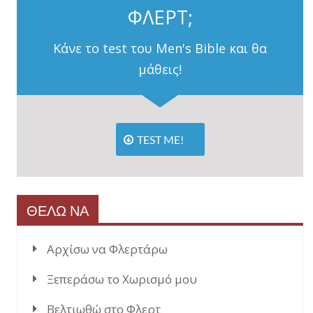
ΦΛΕΡΤ;
Κάνε το test του Men's Bible και θα
μάθεις!
TEST ME!
ΘΕΛΩ ΝΑ
Αρχίσω να Φλερτάρω
Ξεπεράσω το Χωρισμό μου
Βελτιωθώ στο Φλερτ