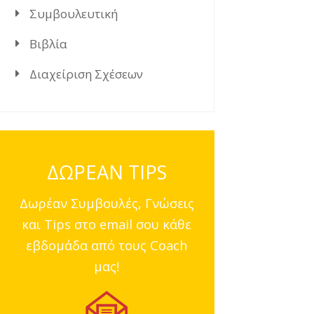
Συμβουλευτική
Βιβλία
Διαχείριση Σχέσεων
ΔΩΡΕΑΝ TIPS
Δωρέαν Συμβουλές, Γνώσεις
και Tips στο email σου κάθε
εβδομάδα από τους Coach
μας!