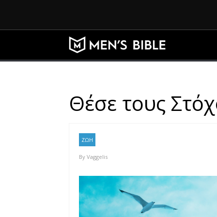
Θέσε τους Στόχ
ΖΩΗ
By
Vaggelis