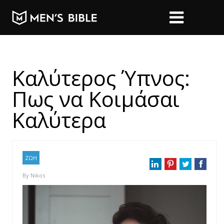
Καλύτερος Ύπνος:
Πως να Kοιμάσαι
Kαλύτερα
ΖΩΗ
By
Nikos