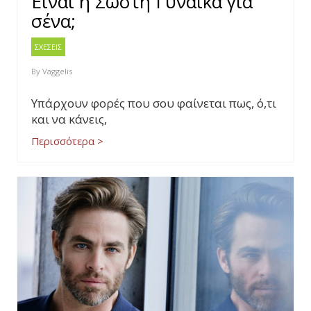
Είναι η Σωστή Γυναίκα για
σένα;
ΣΧΕΣΕΙΣ
By
Vaggelis
Υπάρχουν φορές που σου φαίνεται πως, ό,τι
και να κάνεις,
Περισσότερα >