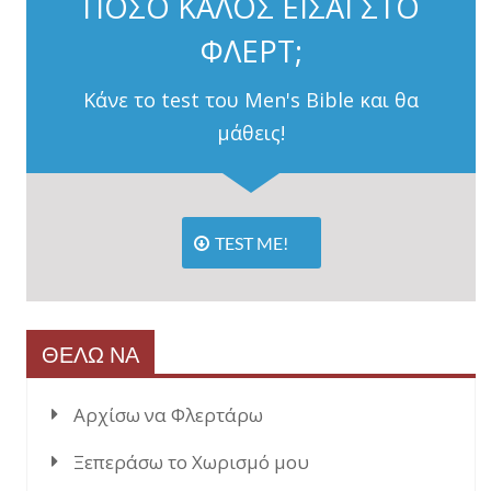
ΠΟΣΟ ΚΑΛΟΣ ΕΙΣΑΙ ΣΤΟ
ΦΛΕΡΤ;
Κάνε το test του Men's Bible και θα
μάθεις!
TEST ME!
ΘΕΛΩ ΝΑ
Αρχίσω να Φλερτάρω
Ξεπεράσω το Χωρισμό μου