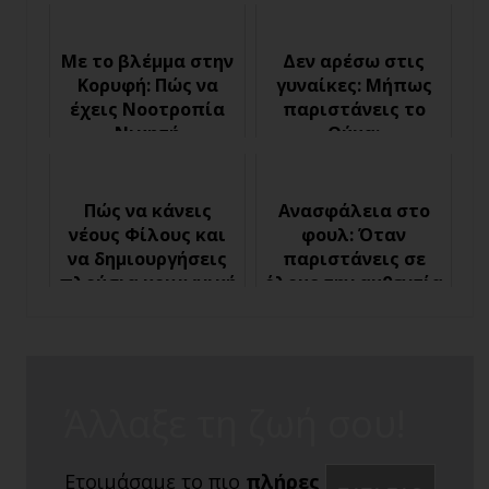
Με το βλέμμα στην
Δεν αρέσω στις
Κορυφή: Πώς να
γυναίκες: Μήπως
έχεις Νοοτροπία
παριστάνεις το
Νικητή
Θύμα;
Πώς να κάνεις
Ανασφάλεια στο
νέους Φίλους και
φουλ: Όταν
να δημιουργήσεις
παριστάνεις σε
πλούσια κοινωνική
όλους την αυθεντία
ζωή
Άλλαξε τη ζωή σου!
Ετοιμάσαμε το πιο
πλήρες