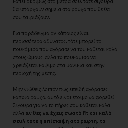
κοπεί ακριβώς στα μέτρα σου, τότε σίγουρα
θα υπάρχουν σημεία στο ρούχο που δε θα
σου ταιριάζουν.
Για παράδειγμα αν κάποιος είναι
περισσότερο αδύνατος, τότε μπορεί το
πουκάμισο που αγόρασε να του κάθεται καλά
στους ώμους, αλλά το πουκάμισο να
χρειάζεται κόψιμο στα μανίκια και στην
περιοχή της μέσης.
Μην νιώθεις λοιπόν πως επειδή αγόρασες
κάποιο ρούχο, αυτό είναι έτοιμο να φορεθεί.
Σίγουρα για να το πήρες σου κάθεται καλά,
αλλά
αν θες να έχεις σωστό
fit και καλό
στυλ τότε η επίσκεψη στο ράφτη, τα