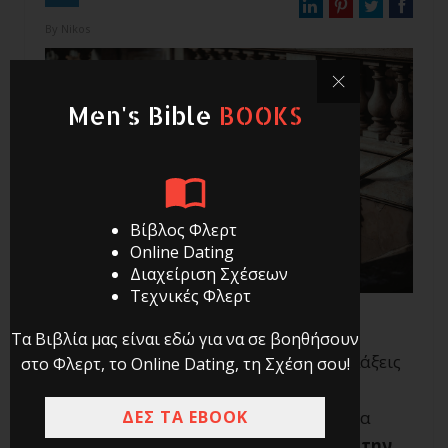
By
Nikos
Men's Bible
BOOKS
Βίβλος Φλερτ
Online Dating
Διαχείριση Σχέσεων
Τεχνικές Φλερτ
Τα Βιβλία μας είναι εδώ για να σε βοηθήσουν
Θες να βελτιωθείς στο φλερτ και να αλλάξεις
στο Φλερτ, το Online Dating, τη Σχέση σου!
τον τρόπο με τον οποίο σε βλέπουν οι
ΔΕΣ ΤΑ EBOOK
γυναίκες. Και μπράβο σου. Είναι καλό να
γνωρίζεις ότι
μπορείς να βελτιώσεις την