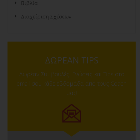
Βιβλία
Διαχείριση Σχέσεων
ΔΩΡΕΑΝ TIPS
Δωρέαν Συμβουλές, Γνώσεις και Tips στο
email σου κάθε εβδομάδα από τους Coach
μας!