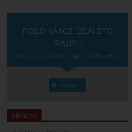
ΠΟΣΟ ΚΑΛΟΣ ΕΙΣΑΙ ΣΤΟ
ΦΛΕΡΤ;
Κάνε το test του Men's Bible και θα μάθεις!
TEST ME!
ΘΕΛΩ ΝΑ
Αρχίσω να Φλερτάρω