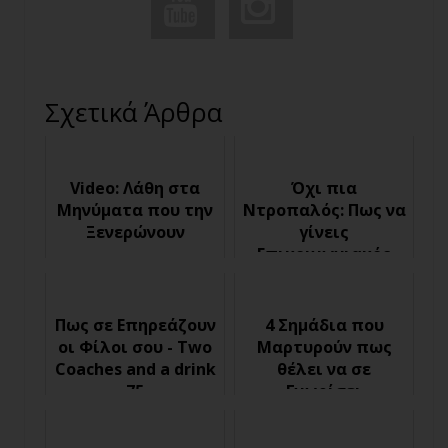
Σχετικά Άρθρα
Video: Λάθη στα
Όχι πια
Μηνύματα που την
Ντροπαλός: Πως να
Ξενερώνουν
γίνεις
Επικοινωνιακός
Τύπος
Πως σε Επηρεάζουν
4 Σημάδια που
οι Φίλοι σου - Two
Μαρτυρούν πως
Coaches and a drink
θέλει να σε
75
Γνωρίσει