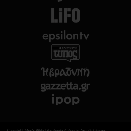
Copyright Men's Bible | Ακαδημία Ανδρικής Αυτοβελτίωσης