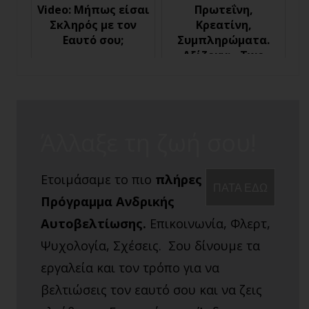
Video: Μήπως είσαι
Πρωτεΐνη,
Σκληρός με τον
Κρεατίνη,
Εαυτό σου;
Συμπληρώματα.
Αξίζουν; - Two
Coaches and a drink
58
Άλλαξε τη ζωή σου!
Ετοιμάσαμε το πιο
πλήρες
ΠΑΤΑ ΕΔΩ
Πρόγραμμα Ανδρικής
Αυτοβελτίωσης.
Επικοινωνία, Φλερτ,
Ψυχολογία, Σχέσεις. Σου δίνουμε τα
εργαλεία και τον τρόπο για να
βελτιώσεις τον εαυτό σου και να ζεις