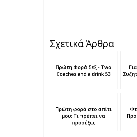
Σχετικά Άρθρα
Πρώτη Φορά Σεξ - Two
Γι
Coaches and a drink 53
Συζητ
Πρώτη φορά στο σπίτι
Φτ
μου: Τι πρέπει να
Προ
προσέξω;