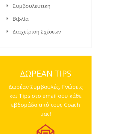
Συμβουλευτική
Βιβλία
Διαχείριση Σχέσεων
ΔΩΡΕΑΝ TIPS
Δωρέαν Συμβουλές, Γνώσεις
και Tips στο email σου κάθε
εβδομάδα από τους Coach
μας!