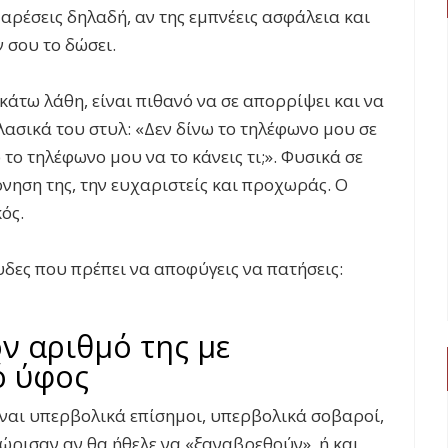
 αρέσεις δηλαδή, αν της εμπνέεις ασφάλεια και
ν σου το δώσει.
κάτω λάθη, είναι πιθανό να σε απορρίψει και να
λασικά του στυλ: «Δεν δίνω το τηλέφωνο μου σε
το τηλέφωνο μου να το κάνεις τι;». Φυσικά σε
νηση της, την ευχαριστείς και προχωράς. Ο
κός.
δες που πρέπει να αποφύγεις να πατήσεις:
ον αριθμό της με
ό ύφος
ίναι υπερβολικά επίσημοι, υπερβολικά σοβαροί,
νώρισαν αν θα ήθελε να «ξαναβρεθούν», ή και