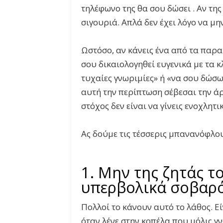
τηλέφωνο της θα σου δώσει . Αν της
σιγουριά. Απλά δεν έχει λόγο να μη
Ωστόσο, αν κάνεις ένα από τα παρα
σου δικαιολογηθεί ευγενικά με τα κ
τυχαίες γνωριμίες» ή «να σου δώσω 
αυτή την περίπτωση σέβεσαι την άρ
στόχος δεν είναι να γίνεις ενοχλητι
Ας δούμε τις τέσσερις μπανανόφλου
1. Μην της ζητάς τ
υπερβολικά σοβαρ
Πολλοί το κάνουν αυτό το λάθος. Ε
όταν λένε στην κοπέλα που μόλις γ