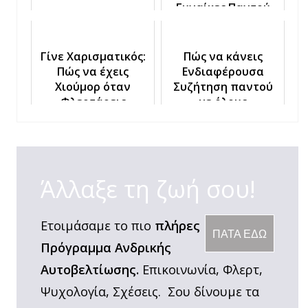
Γυναίκες Παντού
Γίνε Χαρισματικός:
Πώς να κάνεις
Πώς να έχεις
Ενδιαφέρουσα
Χιούμορ όταν
Συζήτηση παντού
Φλερτάρεις
με όλους
Άλλαξε τη ζωή σου!
Ετοιμάσαμε το πιο
πλήρες
ΠΑΤΑ ΕΔΩ
Πρόγραμμα Ανδρικής
Αυτοβελτίωσης.
Επικοινωνία, Φλερτ,
Ψυχολογία, Σχέσεις. Σου δίνουμε τα