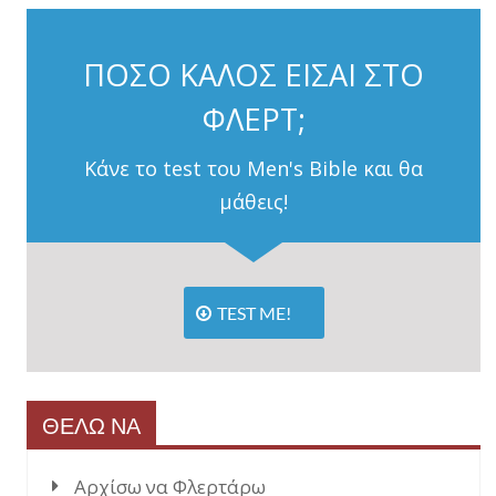
ΠΟΣΟ ΚΑΛΟΣ ΕΙΣΑΙ ΣΤΟ
ΦΛΕΡΤ;
Κάνε το test του Men's Bible και θα
μάθεις!
TEST ME!
ΘΕΛΩ ΝΑ
Αρχίσω να Φλερτάρω