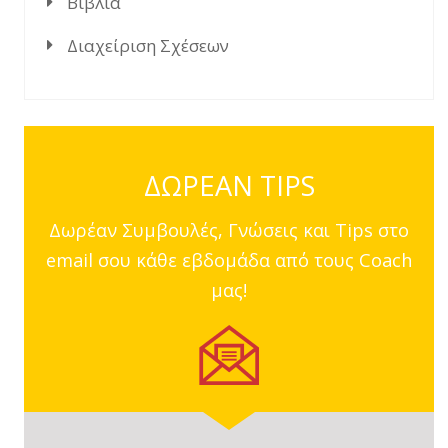
Βιβλία
Διαχείριση Σχέσεων
ΔΩΡΕΑΝ TIPS
Δωρέαν Συμβουλές, Γνώσεις και Tips στο
email σου κάθε εβδομάδα από τους Coach
μας!