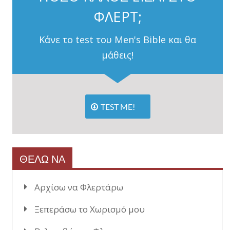
ΦΛΕΡΤ;
Κάνε το test του Men's Bible και θα
μάθεις!
TEST ME!
ΘΕΛΩ ΝΑ
Αρχίσω να Φλερτάρω
Ξεπεράσω το Χωρισμό μου