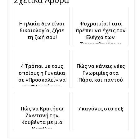
Η ηλικία δεν είναι
Ψυχραιμία: Γιατί
δικαιολογία, ζήσε
πρέπει να έχεις τον
τη ζωή σου!
Ελέγχο των
Συναισθημάτων
σου στο Φλερτ
4 Τρόποι με τους
Πώς να κάνεις νέες
οποίους η Γυναίκα
Γνωριμίες στα
σε «Προσκαλεί» να
Πάρτι και παντού
τη Φλερτάρεις
Πώς να Κρατήσω
7 κανόνες στο σεξ
Ζωντανή την
Κουβέντα με μια
Κοπέλα;