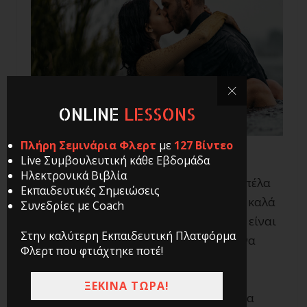
ONLINE
LESSONS
Πλήρη Σεμινάρια Φλερτ
με
127 Βίντεο
Live Συμβουλευτική κάθε Εβδομάδα
Ηλεκτρονικά Βιβλία
Αν νιώθεις πως ήρθε η ώρα να βρεις κοπέλα
Εκπαιδευτικές Σημειώσεις
να ξέρεις δεν είσαι ο μόνος. Ένα από τα καλά
Συνεδρίες με Coach
της όλης κατάστασης με την καραντίνα, είναι
Στην καλύτερη Εκπαιδευτική Πλατφόρμα
πως αρκετοί άνθρωποι αναγκάστηκαν να
Φλερτ που φτιάχτηκε ποτέ!
μείνουν μέσα και
να νιώσουν μόνοι
.
ΞΕΚΙΝΑ ΤΩΡΑ!
Αυτό μπορεί να μην ακούγεται ιδιαίτερα