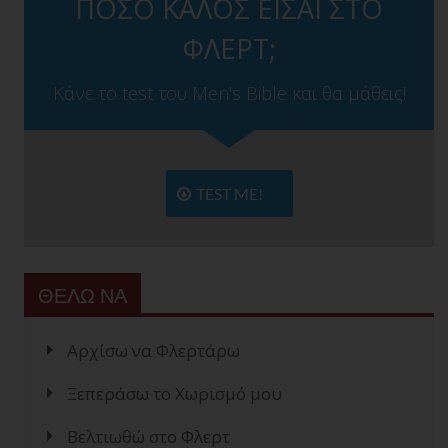
ΠΟΣΟ ΚΑΛΟΣ ΕΙΣΑΙ ΣΤΟ
ΦΛΕΡΤ;
Κάνε το test του Men's Bible και θα μάθεις!
TEST ME!
ΘΕΛΩ ΝΑ
Αρχίσω να Φλερτάρω
Ξεπεράσω το Χωρισμό μου
Βελτιωθώ στο Φλερτ