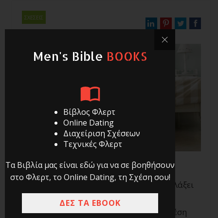
ΣΧΕΣΕΙΣ
By
Nikos
Men's Bible
BOOKS
Βίβλος Φλερτ
Online Dating
Διαχείριση Σχέσεων
Τεχνικές Φλερτ
Τα Βιβλία μας είναι εδώ για να σε βοηθήσουν
στο Φλερτ, το Online Dating, τη Σχέση σου!
«Τώρα τελευταία η κοπέλα μου έχει αλλάξει
συμπεριφορά και δείχνει περισσότερο
ΔΕΣ ΤΑ EBOOK
απόμακρη και λιγότερο θερμή με τη σχέση