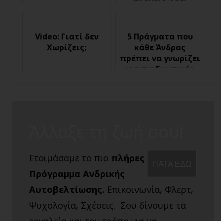
αν έχεις φάει
Κόλλημα)
Video: Γιατί δεν
5 Πράγματα που
Χωρίζεις;
κάθε Άνδρας
πρέπει να γνωρίζει
για τις Ερωτικές
Συγκρούσεις
Άλλαξε τη ζωή σου!
Ετοιμάσαμε το πιο
πλήρες
ΠΑΤΑ ΕΔΩ
Πρόγραμμα Ανδρικής
Αυτοβελτίωσης.
Επικοινωνία, Φλερτ,
Ψυχολογία, Σχέσεις. Σου δίνουμε τα