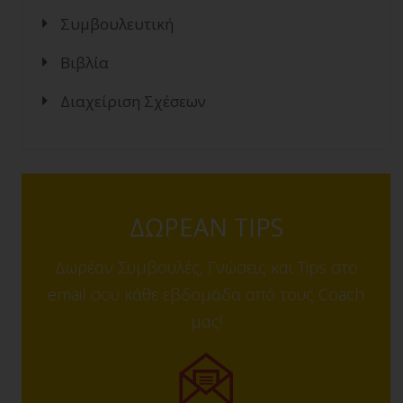
Συμβουλευτική
Βιβλία
Διαχείριση Σχέσεων
ΔΩΡΕΑΝ TIPS
Δωρέαν Συμβουλές, Γνώσεις και Tips στο
email σου κάθε εβδομάδα από τους Coach
μας!