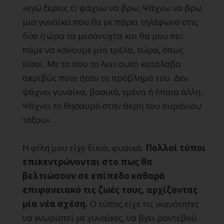
«εγώ ξέρεις τί ψάχνω να βρω; Ψάχνω να βρω
μια γυναίκα που θα με πάρει τηλέφωνο στις
δύο η ώρα τα μεσάνυχτα και θα μου πει:
πάμε να κάνουμε μία τρέλα, τώρα, όπως
είσαι. Με το που το λεει αυτό κατάλαβα
ακριβώς ποιο ήταν το πρόβλημά του. Δεν
ψάχνει γυναίκα, βασικά, εμένα ή όποια άλλη.
Ψάχνει το θησαυρό στην άκρη του ουράνιου
τόξου».
Η φίλη μου είχε δίκιο, φυσικά.
Πολλοί τύποι
επικεντρώνονται στο πως θα
βελτιώσουν σε επίπεδο καθαρά
επιφανειακό τις ζωές τους, αρχίζοντας
μία νέα σχέση.
Ο τύπος είχε τις ικανότητες
να γνωριστεί με γυναίκες, να βγει ραντεβού.