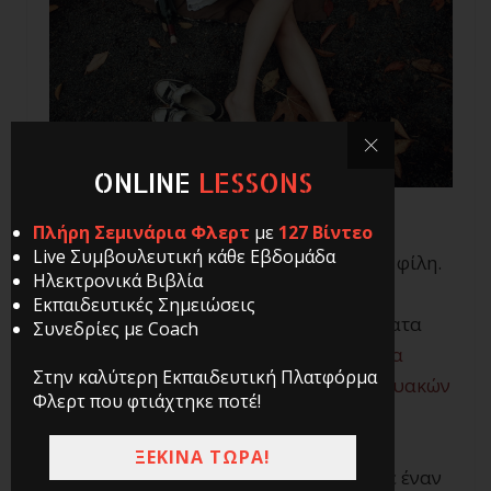
ONLINE
LESSONS
Πλήρη Σεμινάρια Φλερτ
με
127 Βίντεο
Live Συμβουλευτική κάθε Εβδομάδα
Τις προάλλες, είχα βγει για ποτό με μία φίλη.
Ηλεκτρονικά Βιβλία
Μου έλεγε, λοιπόν, τις εξελίξεις από την
Εκπαιδευτικές Σημειώσεις
προσωπική της ζωή. Καθώς είχε πρόσφατα
Συνεδρίες με Coach
χωρίσει από το αγόρι της,
αποφάσισε να
Στην καλύτερη Εκπαιδευτική Πλατφόρμα
ψάξει σε διάφορα
site
και
apps
διαδικτυακών
Φλερτ που φτιάχτηκε ποτέ!
γνωριμιών.
ΞΕΚΙΝΑ ΤΩΡΑ!
Τ
o
πιο πρόσφατο ραντεβού της ήταν με έναν