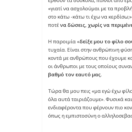
έρθουν τα δύσκολα, πολλοί από εμά
«γιατί να ασχολούμαι με τα προβλή
στο κάτω -κάτω τι έχω να κερδίσω;
ποτέ
να δώσεις, χωρίς να περιμέν
Η παροιμία «
δείξε μου το φίλο σο
τυχαία. Είναι στην ανθρώπινη φύση
κοντά με ανθρώπους που έχουμε κο
οι άνθρωποι με τους οποίους συν
βαθμό τον εαυτό μας
.
Τώρα θα μου πεις «μα εγώ έχω φίλο
όλα αυτά ταιριάζουμε». Φυσικά και 
ενδιαφέροντα που φέρνουν πιο κον
όπως η εμπιστοσύνη ο αλληλοσεβασμ