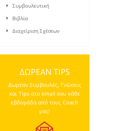
Συμβουλευτική
Βιβλία
Διαχείριση Σχέσεων
ΔΩΡΕΑΝ TIPS
Δωρέαν Συμβουλές, Γνώσεις
και Tips στο email σου κάθε
εβδομάδα από τους Coach
μας!