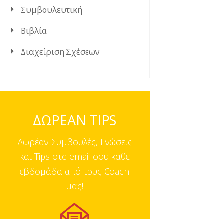
Συμβουλευτική
Βιβλία
Διαχείριση Σχέσεων
ΔΩΡΕΑΝ TIPS
Δωρέαν Συμβουλές, Γνώσεις
και Tips στο email σου κάθε
εβδομάδα από τους Coach
μας!