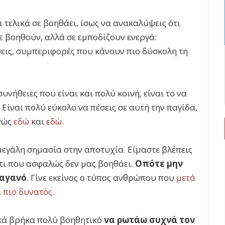
τι τελικά σε βοηθάει, ίσως να ανακαλύψεις ότι
σε βοηθούν, αλλά σε εμποδίζουν ενεργά:
εις, συμπεριφορές που κάνουν πιο δύσκολη τη
υνήθειες που είναι και πολύ κοινή, είναι το να
 Είναι πολύ εύκολο να πέσεις σε αυτή την παγίδα,
ενώς
εδώ
και
εδώ
.
 μεγάλη σημασία στην αποτυχία. Είμαστε βλέπεις
άτι που ασφαλώς δεν μας βοηθάει.
Οπότε μην
σαγανό
. Γίνε εκείνος ο τύπος ανθρώπου που
μετά
 πιο δυνατός
.
κά βρήκα πολύ βοηθητικό
να ρωτάω συχνά τον