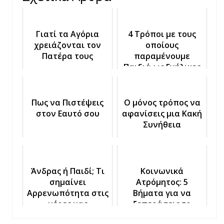
Γιατί τα Αγόρια
4 Τρόποι με τους
χρειάζονται τον
οποίους
Πατέρα τους
παραμένουμε
Παιδιά ως Ενήλικες
Πως να Πιστέψεις
Ο μόνος τρόπος να
στον Εαυτό σου
αφανίσεις μια Κακή
Συνήθεια
Άνδρας ή Παιδί; Τι
Κοινωνικά
σημαίνει
Ατρόμητος: 5
Αρρενωπότητα στις
Βήματα για να
μέρες μας
ξεπεράσεις το
Κοινωνικό Άγχος