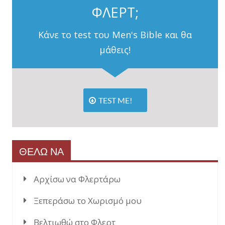
ΦΛΕΡΤ;
Κάνε το test του Men's Bible και θα
μάθεις!
TEST ME!
ΘΕΛΩ ΝΑ
Αρχίσω να Φλερτάρω
Ξεπεράσω το Χωρισμό μου
Βελτιωθώ στο Φλερτ