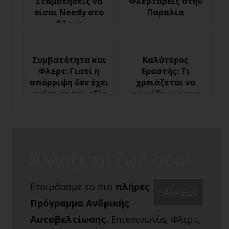
Σταματήσεις να
Φλερτάρεις στην
είσαι Needy στο
Παραλία
Φλερτ
Συμβατότητα και
Καλύτερος
Φλερτ: Γιατί η
Εραστής: Τι
απόρριψη δεν έχει
χρειάζεται να
σχέση με την αξία
γνωρίζεις για να
σου ως άντρας
κάνεις καλό σεξ
Άλλαξε τη ζωή σου!
Ετοιμάσαμε το πιο
πλήρες
ΠΑΤΑ ΕΔΩ
Πρόγραμμα Ανδρικής
Αυτοβελτίωσης.
Επικοινωνία, Φλερτ,