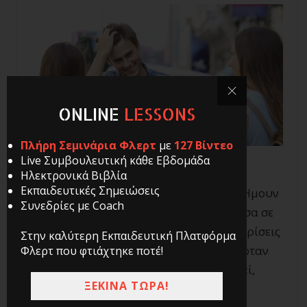
ONLINE
LESSONS
Πλήρη Σεμινάρια Φλερτ
με
127 Βίντεο
Live Συμβουλευτική κάθε Εβδομάδα
Ηλεκτρονικά Βιβλία
Εκπαιδευτικές Σημειώσεις
Φλερτάροντας στο δρόμο και αλλού… Ήμουν
Συνεδρίες με Coach
σε ένα πάρκο με κάτι φίλους και ανάμεσα σε
όσα λέγαμε, ισχυρίζονταν ότι το να γνωρίσεις
Στην καλύτερη Εκπαιδευτική Πλατφόρμα
εκεί κοπέλες είναι αδύνατο. Και πάντα όταν
Φλερτ που φτιάχτηκε ποτέ!
ακούω ότι κάτι είναι αδύνατο να συμβεί,
ΞΕΚΙΝΑ ΤΩΡΑ!
σκέφτομαι:
«έχει συμβεί ποτέ στο