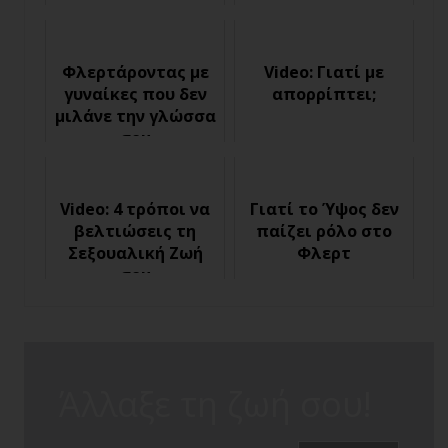
σαμποτάρουν το
φλερτ;
Φλερτάροντας με
Video: Γιατί με
γυναίκες που δεν
απορρίπτει;
μιλάνε την γλώσσα
σου
Video: 4 τρόποι να
Γιατί το Ύψος δεν
βελτιώσεις τη
παίζει ρόλο στο
Σεξουαλική Ζωή
Φλερτ
σου
Άλλαξε τη ζωή σου!