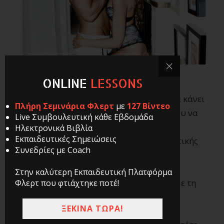
ONLINE
LESSONS
Αυτό που κάνει μια γυναίκα να θέλει να κάνει
Πλήρη Σεμινάρια Φλερτ
με
127 Βίντεο
σεξ με έναν άνδρα, είναι η ικανότητα του να
Live Συμβουλευτική κάθε Εβδομάδα
την κερδίσει «εγκεφαλικά» και να της
Ηλεκτρονικά Βιβλία
Εκπαιδευτικές Σημειώσεις
προκαλέσει έντονα συναισθήματα ερωτικής
Συνεδρίες με Coach
έλξης.
Στην καλύτερη Εκπαιδευτική Πλατφόρμα
Για παράδειγμα αν κάποιος προβάλει με τη
Φλερτ που φτιάχτηκε ποτέ!
συμπεριφορά του αυτοπεποίθηση,
ΞΕΚΙΝΑ ΤΩΡΑ!
αποφασιστικότητα, δυναμισμό και