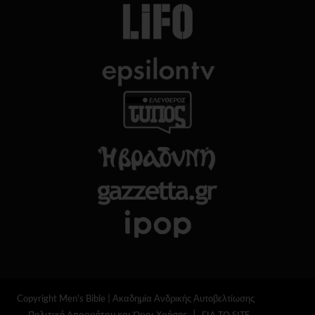
Copyright Men's Bible | Ακαδημία Ανδρικής Αυτοβελτίωσης
Πολιτική Απορρήτου και Όροι Χρήσης
ΓΙΑ ΤΟ SITE