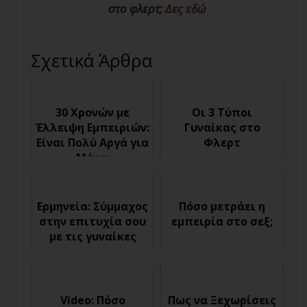
στο φλερτ;
Δες εδώ
Σχετικά Άρθρα
30 Χρονών με
Οι 3 Τύποι
Έλλειψη Εμπειριών:
Γυναίκας στο
Είναι Πολύ Αργά για
Φλερτ
Μένα;
Ερμηνεία: Σύμμαχος
Πόσο μετράει η
στην επιτυχία σου
εμπειρία στο σεξ;
με τις γυναίκες
Video: Πόσο
Πως να Ξεχωρίσεις