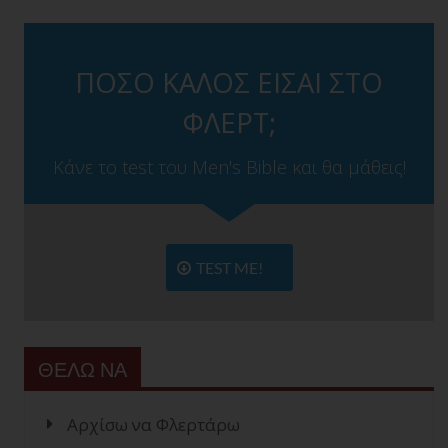
ΠΟΣΟ ΚΑΛΟΣ ΕΙΣΑΙ ΣΤΟ
ΦΛΕΡΤ;
Κάνε το test του Men's Bible και θα μάθεις!
TEST ME!
ΘΕΛΩ ΝΑ
Αρχίσω να Φλερτάρω