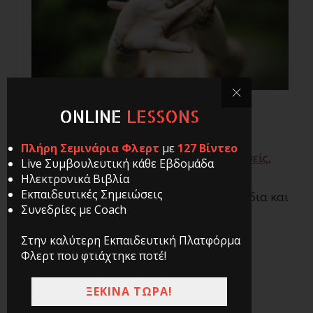
ONLINE
LESSONS
Σήμερα θα είμαι σύντομος, γιατί τα
Πλήρη Σεμινάρια Φλερτ
με
127 Βίντεο
πράγματα είναι απλά.
Μου το λέτε κι εσείς
,
Live Συμβουλευτική κάθε Εβδομάδα
αλλά το βλέπω και σε όποιο μπαρ πάω.
Ηλεκτρονικά Βιβλία
Εκπαιδευτικές Σημειώσεις
Ακούω γύρω μου να ξεστομίζονται τα ίδια και
Συνεδρίες με Coach
τα ίδια και οι ίδιες και οι ίδιες βαρετές
ερωτήσεις:
Στην καλύτερη Εκπαιδευτική Πλατφόρμα
Φλερτ που φτιάχτηκε ποτέ!
Πώς σε λένε;
ΞΕΚΙΝΑ ΤΩΡΑ!