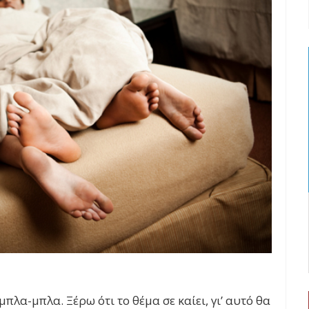
μπλα-μπλα. Ξέρω ότι το θέμα σε καίει, γι’ αυτό θα