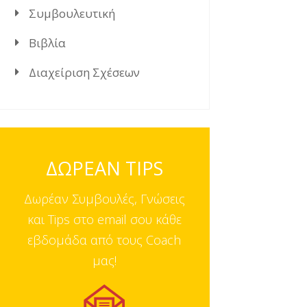
Συμβουλευτική
Βιβλία
Διαχείριση Σχέσεων
ΔΩΡΕΑΝ TIPS
Δωρέαν Συμβουλές, Γνώσεις
και Tips στο email σου κάθε
εβδομάδα από τους Coach
μας!