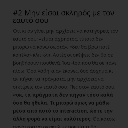
#2 Μην είσαι σκληρός με τον
εαυτό σου
Ότι κι αν γίνει μην αρχίσεις να κατηγορείς τον
εαυτό σου: «είμαι άχρηστος, τίποτα δεν
μπορώ να κάνω σωστά», «δεν θα βρω ποτέ
κοπέλα» κλπ κλπ. Αυτές οι σκέψεις δεν θα σε
βοηθήσουν πουθενά. Ίσα -ίσα που θα σε πάνε
πίσω. Όσα λάθη κι αν έκανες, όσο άσχημα κι
αν πήγαν τα πράγματα, μην αρχίσεις να
οικτίρεις τον εαυτό σου. Πες στον εαυτό σου,
«οκ, τα πράγματα δεν πήγαν τόσο καλά
όσο θα ήθελα. Τι μπορώ όμως να μάθω
μέσα από αυτό το interaction, ώστε την
άλλη φορά να είμαι καλύτερος;
Θα κάτσω
αργότερα να σκεφτώ με ηρεμία τι θα