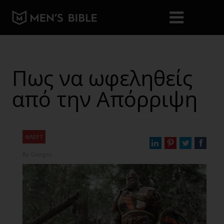
Πως να ωφεληθείς
από την Απόρριψη
ΦΛΕΡΤ
By
Giorgos