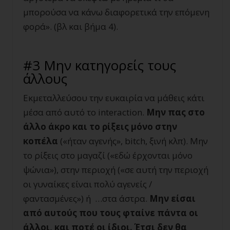
μπορούσα να κάνω διαφορετικά την επόμενη
φορά». (βλ και βήμα 4).
#3 Μην κατηγορείς τους
άλλους
Εκμεταλλεύσου την ευκαιρία να μάθεις κάτι
μέσα από αυτό το interaction.
Μην πας στο
άλλο άκρο και το ρίξεις μόνο στην
κοπέλα
(«ήταν αγενής», bitch, ξινή κλπ). Μην
το ρίξεις στο μαγαζί («εδώ έρχονται μόνο
ψώνια»), στην περιοχή («σε αυτή την περιοχή
οι γυναίκες είναι πολύ αγενείς /
φαντασμένες») ή …στα άστρα.
Μην είσαι
από αυτούς που τους φταίνε πάντα οι
άλλοι, και ποτέ οι ίδιοι. Έτσι δεν θα