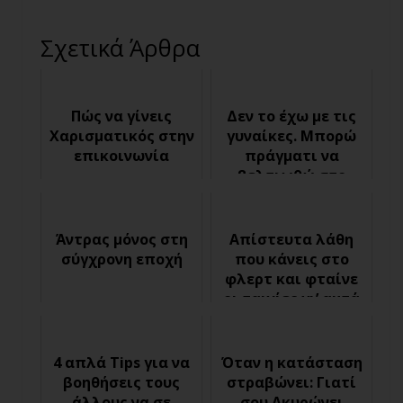
Σχετικά Άρθρα
Πώς να γίνεις
Δεν το έχω με τις
Χαρισματικός στην
γυναίκες. Μπορώ
επικοινωνία
πράγματι να
βελτιωθώ στο
φλερτ;
Άντρας μόνος στη
Απίστευτα λάθη
σύγχρονη εποχή
που κάνεις στο
φλερτ και φταίνε
οι ταινίες γι’ αυτά
4 απλά Tips για να
Όταν η κατάσταση
βοηθήσεις τους
στραβώνει: Γιατί
άλλους να σε
σου Ακυρώνει