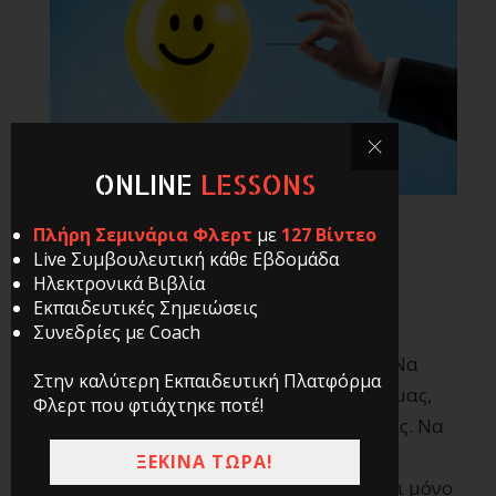
ONLINE
LESSONS
Πλήρη Σεμινάρια Φλερτ
με
127 Βίντεο
Live Συμβουλευτική κάθε Εβδομάδα
Δεν μετράει μόνο η θετική σκέψη και η
Ηλεκτρονικά Βιβλία
πρόθεση, μετράει και η Πράξη.
Εκπαιδευτικές Σημειώσεις
Συνεδρίες με Coach
Θα ήταν πολύ ωραίο να ήταν αλήθεια: Να
Στην καλύτερη Εκπαιδευτική Πλατφόρμα
μπορούσαμε με τη δύναμη της σκέψης μας,
Φλερτ που φτιάχτηκε ποτέ!
να διαμορφώσουμε τον κόσμο γύρω μας. Να
μπορούσαμε να δημιουργήσουμε την
ΞΕΚΙΝΑ ΤΩΡΑ!
πραγματικότητα που θέλουμε, απλά και μόνο