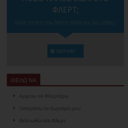
ΦΛΕΡΤ;
Κάνε το test του Men's Bible και θα μάθεις!
TEST ME!
ΘΕΛΩ ΝΑ
Αρχίσω να Φλερτάρω
Ξεπεράσω το Χωρισμό μου
Βελτιωθώ στο Φλερτ