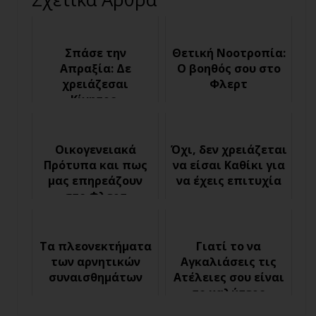
Σπάσε την
Θετική Νοοτροπία:
Απραξία: Δε
Ο βοηθός σου στο
χρειάζεσαι
Φλερτ
Κίνητρο,
χρειάζεσαι
Πειθαρχία
Οικογενειακά
Όχι, δεν χρειάζεται
Πρότυπα και πως
να είσαι Καθίκι για
μας επηρεάζουν
να έχεις επιτυχία
στο Φλερτ
Τα πλεονεκτήματα
Γιατί το να
των αρνητικών
Αγκαλιάσεις τις
συναισθημάτων
Ατέλειες σου είναι
το καλύτερο
πράγμα που