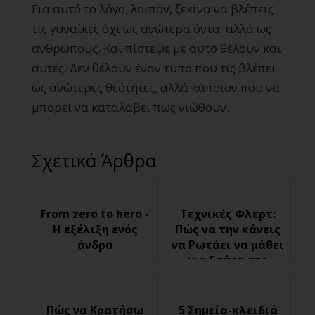
Για αυτό το λόγο, λοιπόν, ξεκίνα να βλέπεις
τις γυναίκες όχι ως ανώτερα όντα, αλλά ως
ανθρώπους. Και πίστεψε με αυτό θέλουν και
αυτές. Δεν θέλουν έναν τύπο που τις βλέπει
ως ανώτερες θεότητες, αλλά κάποιον που να
μπορεί να καταλάβει πως νιώθουν.
Σχετικά Άρθρα
From zero to hero -
Τεχνικές Φλερτ:
Η εξέλιξη ενός
Πώς να την κάνεις
άνδρα
να Ρωτάει να μάθει
για Εσένα στο
Φλερτ
Πώς να Κρατήσω
5 Σημεία-κλειδιά