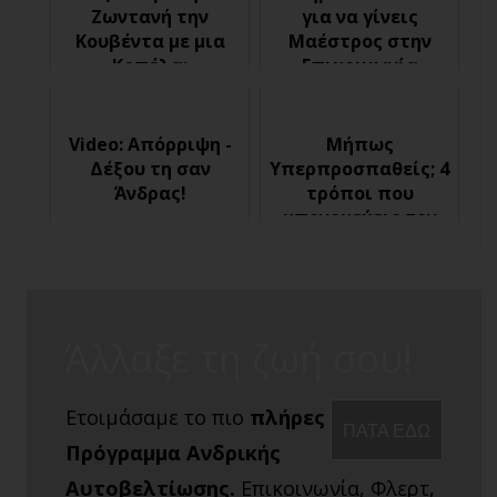
Ζωντανή την
για να γίνεις
Κουβέντα με μια
Μαέστρος στην
Κοπέλα;
Επικοινωνία
Video: Απόρριψη -
Μήπως
Δέξου τη σαν
Υπερπροσπαθείς; 4
Άνδρας!
τρόποι που
υπονομεύεις τον
εαυτό σου στο
Φλερτ
Άλλαξε τη ζωή σου!
Ετοιμάσαμε το πιο
πλήρες
ΠΑΤΑ ΕΔΩ
Πρόγραμμα Ανδρικής
Αυτοβελτίωσης.
Επικοινωνία, Φλερτ,