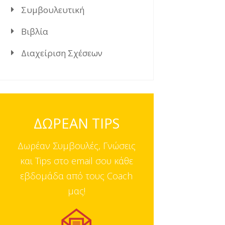
Συμβουλευτική
Βιβλία
Διαχείριση Σχέσεων
ΔΩΡΕΑΝ TIPS
Δωρέαν Συμβουλές, Γνώσεις
και Tips στο email σου κάθε
εβδομάδα από τους Coach
μας!