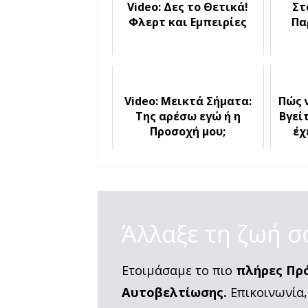
Video: Δες το Θετικά!
Στ
Φλερτ και Εμπειρίες
Πα
Video: Μεικτά Σήματα:
Πώς 
Της αρέσω εγώ ή η
Βγεί
Προσοχή μου;
έχ
Άλλαξε τη ζωή σ
Ετοιμάσαμε το πιο
πλήρες Πρ
Αυτοβελτίωσης.
Επικοινωνία,