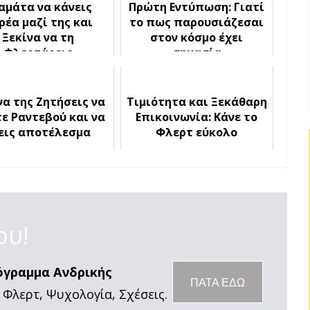
αμάτα να κάνεις
Πρώτη Εντύπωση: Γιατί
ρέα μαζί της και
το πως παρουσιάζεσαι
Ξεκίνα να τη
στον κόσμο έχει
Φλερτάρεις
σημασία
να της Ζητήσεις να
Τιμιότητα και Ξεκάθαρη
τε Ραντεβού και να
Επικοινωνία: Κάνε το
εις αποτέλεσμα
Φλερτ εύκολο
ου!
όγραμμα Ανδρικής
ΠΑΤΑ ΕΔΩ
 Φλερτ, Ψυχολογία, Σχέσεις.