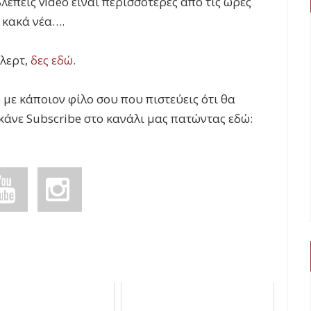
λέπεις video είναι περισσότερες από τις ώρες
 κακά νέα….
Φλερτ,
δες εδώ.
 με κάποιον φίλο σου που πιστεύεις ότι θα
 κάνε Subscribe στο κανάλι μας πατώντας εδώ: