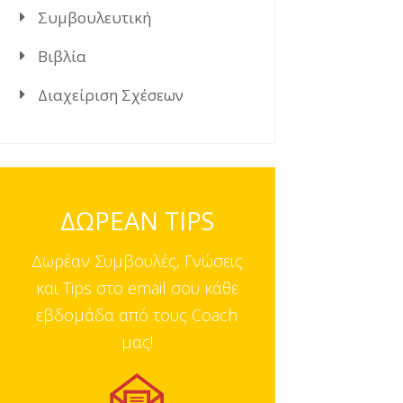
Συμβουλευτική
Βιβλία
Διαχείριση Σχέσεων
ΔΩΡΕΑΝ TIPS
Δωρέαν Συμβουλές, Γνώσεις
και Tips στο email σου κάθε
εβδομάδα από τους Coach
μας!