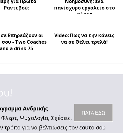
έρη για Πρώτο
Νοημοσύνη: ένα
Ραντεβού;
πανίσχυρο εργαλείο στο
φλερτ
 σε Επηρεάζουν οι
Video: Πως να την κάνεις
 σου - Two Coaches
να σε Θέλει τρελά!
and a drink 75
ου!
όγραμμα Ανδρικής
ΠΑΤΑ ΕΔΩ
 Φλερτ, Ψυχολογία, Σχέσεις.
ον τρόπο για να βελτιώσεις τον εαυτό σου