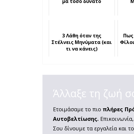
μα τόσο δυνατό
Μ
3 Λάθη όταν της
Πως
Στέλνεις Μηνύματα (και
Φίλοι
τι να κάνεις)
Άλλαξε τη ζωή σ
Ετοιμάσαμε το πιο
πλήρες Πρ
Αυτοβελτίωσης.
Επικοινωνία,
Σου δίνουμε τα εργαλεία και τ