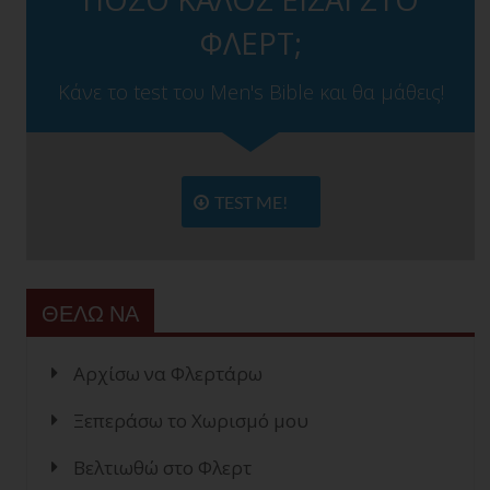
ΦΛΕΡΤ;
Κάνε το test του Men's Bible και θα μάθεις!
TEST ME!
ΘΕΛΩ ΝΑ
Αρχίσω να Φλερτάρω
Ξεπεράσω το Χωρισμό μου
Βελτιωθώ στο Φλερτ