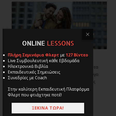
ONLINE
LESSONS
Πλήρη Σεμινάρια Φλερτ
με
127 Βίντεο
Live Συμβουλευτική κάθε Εβδομάδα
Ηλεκτρονικά Βιβλία
Σε αυτή τη λίστα θα δούμε 9 πράγματα τα
Εκπαιδευτικές Σημειώσεις
οποία υπογραμμίζουν το ότι, ως αξιόλογο
Συνεδρίες με Coach
μέλος της κοινωνίας, χρειάζεται να έχεις
σεβασμό απέναντι στη γυναίκα και να
Στην καλύτερη Εκπαιδευτική Πλατφόρμα
Φλερτ που φτιάχτηκε ποτέ!
υποστηρίζεις την πρόληψη της
παρεχνόχλησης.
ΞΕΚΙΝΑ ΤΩΡΑ!