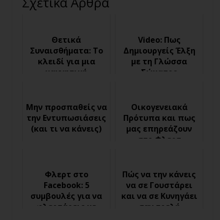
Σχετικά Άρθρα
Θετικά
Video: Πως
Συναισθήματα: Το
Δημιουργείς Έλξη
κλειδί για μια
με τη Γλώσσα
μαγνητική
Σώματος
προσωπικότητα
Μην προσπαθείς να
Οικογενειακά
την Εντυπωσιάσεις
Πρότυπα και πως
(και τι να κάνεις)
μας επηρεάζουν
στο Φλερτ
Φλερτ στο
Πώς να την κάνεις
Facebook: 5
να σε Γουστάρει
συμβουλές για να
και να σε Κυνηγάει
φλερτάρεις με
σαν τρελή
επιτυχία