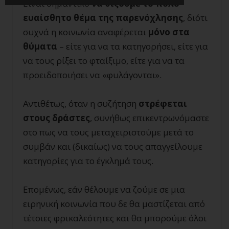
Είναι σημαντικό
να θίξουμε το πολύ
ευαίσθητο θέμα της παρενόχλησης
, διότι
συχνά η κοινωνία αναφέρεται
μόνο στα
θύματα
– είτε για να τα κατηγορήσει, είτε για
να τους ρίξει το φταίξιμο, είτε για να τα
προειδοποιήσει να «φυλάγονται».
Αντιθέτως, όταν η συζήτηση
στρέφεται
στους δράστες
, συνήθως επικεντρωνόμαστε
στο πως να τους μεταχειριστούμε μετά το
συμβάν και (δικαίως) να τους απαγγείλουμε
κατηγορίες για το έγκλημά τους.
Επομένως, εάν θέλουμε να ζούμε σε μια
ειρηνική κοινωνία που δε θα μαστίζεται από
τέτοιες φρικαλεότητες και θα μπορούμε όλοι