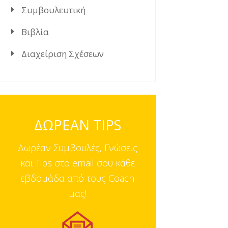
Συμβουλευτική
Βιβλία
Διαχείριση Σχέσεων
ΔΩΡΕΑΝ TIPS
Δωρέαν Συμβουλές, Γνώσεις
και Tips στο email σου κάθε
εβδομάδα από τους Coach
μας!