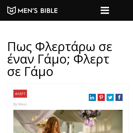
Πως Φλερτάρω σε
έναν Γάμο; Φλερτ
σε Γάμο
ΦΛΕΡΤ
By
Nikos