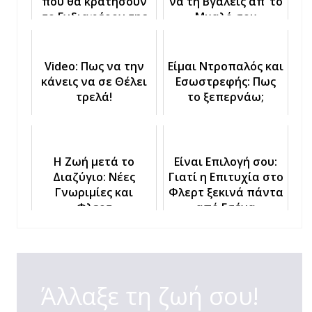
που θα κρατήσουν
να τη Βγάλεις απ’ το
το Ενδιαφέρον της
Μυαλό σου
Video: Πως να την
Είμαι Ντροπαλός και
κάνεις να σε Θέλει
Εσωστρεφής: Πως
τρελά!
το ξεπερνάω;
Η Ζωή μετά το
Είναι Επιλογή σου:
Διαζύγιο: Νέες
Γιατί η Επιτυχία στο
Γνωριμίες και
Φλερτ ξεκινά πάντα
Φλερτ
από Εσένα
Άλλαξε τη ζωή σου!