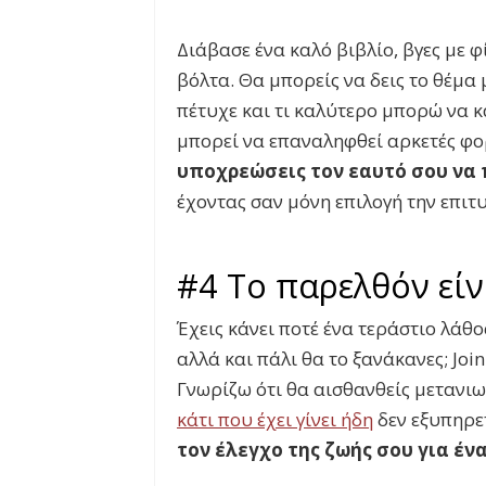
Διάβασε ένα καλό βιβλίο, βγες με φί
βόλτα. Θα μπορείς να δεις το θέμα 
πέτυχε και τι καλύτερο μπορώ να κ
μπορεί να επαναληφθεί αρκετές φο
υποχρεώσεις τον εαυτό σου να
έχοντας σαν μόνη επιλογή την επιτ
#4
Το
παρελθόν
είν
Έχεις κάνει ποτέ ένα τεράστιο λάθ
αλλά και πάλι θα το ξανάκανες;
Join
Γνωρίζω ότι θα αισθανθείς μετανιω
κάτι που έχει γίνει ήδη
δεν εξυπηρε
τον έλεγχο της ζωής σου για έν