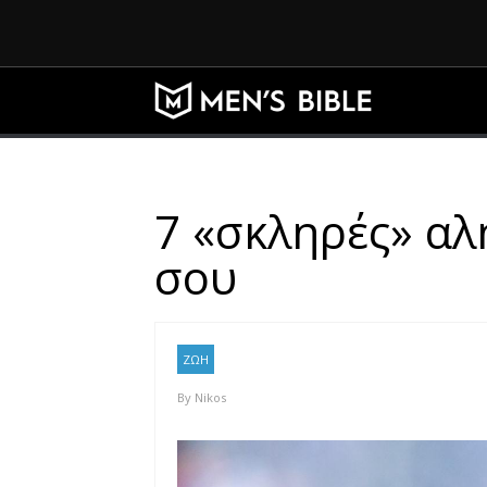
7 «σκληρές» αλ
σου
ΖΩΗ
By
Nikos