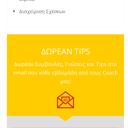
Διαχείριση Σχέσεων
ΔΩΡΕΑΝ TIPS
Δωρέαν Συμβουλές, Γνώσεις και Tips στο
email σου κάθε εβδομάδα από τους Coach
μας!