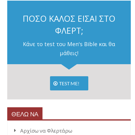
ΠΟΣΟ ΚΑΛΟΣ ΕΙΣΑΙ ΣΤΟ
ΦΛΕΡΤ;
Κάνε το test του Men's Bible και θα
μάθεις!
TEST ME!
ΘΕΛΩ ΝΑ
Αρχίσω να Φλερτάρω