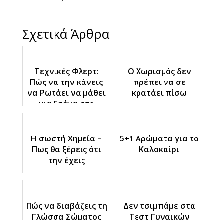
Σχετικά Άρθρα
Τεχνικές Φλερτ:
Ο Χωρισμός δεν
Πώς να την κάνεις
πρέπει να σε
να Ρωτάει να μάθει
κρατάει πίσω
για Εσένα στο
Φλερτ
Η σωστή Χημεία –
5+1 Αρώματα για το
Πως θα ξέρεις ότι
Καλοκαίρι
την έχεις
Πώς να διαβάζεις τη
Δεν τσιμπάμε στα
Γλώσσα Σώματος
Τεστ Γυναικών