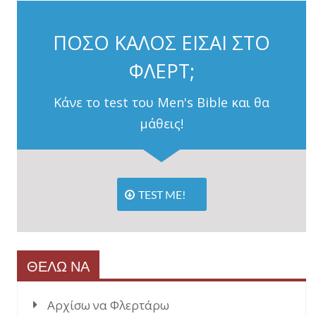
ΠΟΣΟ ΚΑΛΟΣ ΕΙΣΑΙ ΣΤΟ
ΦΛΕΡΤ;
Κάνε το test του Men's Bible και θα
μάθεις!
TEST ME!
ΘΕΛΩ ΝΑ
Αρχίσω να Φλερτάρω