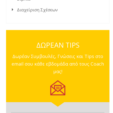
Διαχείριση Σχέσεων
ΔΩΡΕΑΝ TIPS
Δωρέαν Συμβουλές, Γνώσεις και Tips στο
email σου κάθε εβδομάδα από τους Coach
μας!