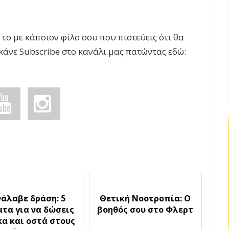
το με κάποιον φίλο σου που πιστεύεις ότι θα
 κάνε Subscribe στο κανάλι μας πατώντας εδώ:
νάλαβε δράση: 5
Θετική Νοοτροπία: Ο
ατα για να δώσεις
βοηθός σου στο Φλερτ
α και οστά στους