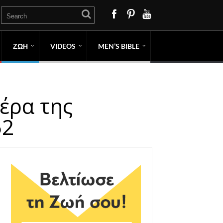
ΖΩΗ
VIDEOS
MEN’S BIBLE
έρα της
52